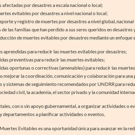
as afectadas por desastres a escala nacional o local;
ertes evitables por desastres a nivel nacional o local;
eporte y registro de muertes por desastres a nivel global, nacional 
es de las familias que han perdido a sus seres queridos en desastres
educción de muertes evitables por desastres mediante un enfoque si
nes aprendidas para reducir las muertes evitables por desastres;
idas preventivas para reducir las muertes evitables;
idas oportunas o correctivas (amenables) para reducir las muertes
o mejorar la coordinación, comunicación y colaboración para una 
as y sistemas de seguimiento recomendados por UNDRR para reduci
ociedad civil, la academia, el sector privado y la comunidad interna
ales, con o sin apoyo gubernamental, a organizar actividades o e
s y departamentos a planificar actividades o eventos.
 Muertes Evitables es una oportunidad única para avanzar en la red