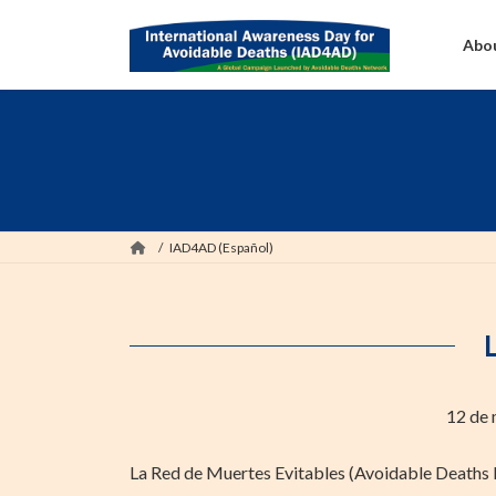
Skip
Skip
to
to
Abo
the
the
content
Navigation
IAD4AD (Español)
12 de 
La Red de Muertes Evitables (Avoidable Deaths 