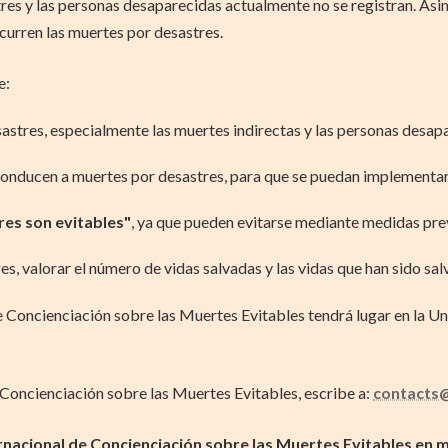
res y las personas desaparecidas actualmente no se registran. Asim
ocurren las muertes por desastres.
e:
sastres, especialmente las muertes indirectas y las personas desapar
e conducen a muertes por desastres, para que se puedan implementar
es son evitables"
, ya que pueden evitarse mediante medidas pre
s, valorar el número de vidas salvadas y las vidas que han sido sal
e Concienciación sobre las Muertes Evitables tendrá lugar en la Un
e Concienciación sobre las Muertes Evitables, escribe a:
contacts@
ernacional de Concienciación sobre las Muertes Evitables en 