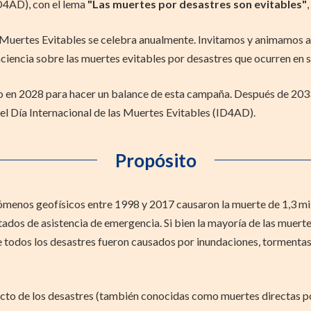
D4AD), con el lema
"Las muertes por desastres son evitables"
s Muertes Evitables se celebra anualmente. Invitamos y animamos 
nciencia sobre las muertes evitables por desastres que ocurren en s
o en 2028 para hacer un balance de esta campaña. Después de 203
l Día Internacional de las Muertes Evitables (ID4AD).
Propósito
nómenos geofísicos entre 1998 y 2017 causaron la muerte de 1,3 mil
tados de asistencia de emergencia. Si bien la mayoría de las muert
 todos los desastres fueron causados por inundaciones, tormentas, 
cto de los desastres (también conocidas como muertes directas por